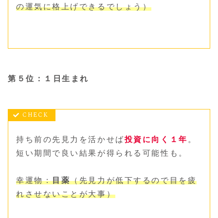
の運気に格上げ
できるでしょう
）
第５位：１日生まれ
持ち前の先見力を活かせば
投資に向く１年
。
短い期間で良い結果が得られる可能性も。
幸運物：
目薬
（先見力が低下
するので
目を疲
れさせないことが大事）