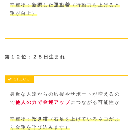
幸運物：
新調した運動着
（行動力を上げると
運が向上）
第１２位：２５日生まれ
身近な人達からの応援やサポートが増えるの
で
他人の力で金運アップ
につながる可能性が
幸運物：
招き猫
（右足を上げているネコがよ
り金運を呼び込みます）