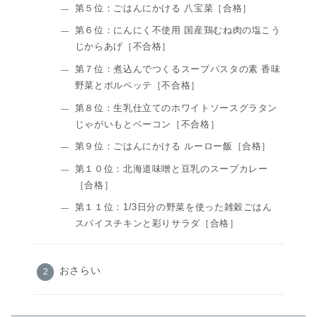
第５位：ごはんにかける 八宝菜［合格］
第６位：にんにく不使用 国産鶏むね肉の塩こう
じからあげ［不合格］
第７位：煮込んでつくるスープパスタの素 香味
野菜とポルペッテ［不合格］
第８位：生乳仕立てのホワイトソースグラタン
じゃがいもとベーコン［不合格］
第９位：ごはんにかける ルーロー飯［合格］
第１０位：北海道味噌と豆乳のスープカレー
［合格］
第１１位：1/3日分の野菜を使った雑穀ごはん
スパイスチキンと彩りサラダ［合格］
おさらい