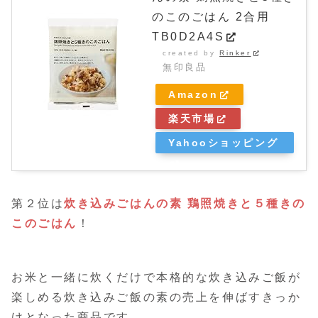
のこのごはん 2合用
TB0D2A4S
created by
Rinker
無印良品
Amazon
楽天市場
Yahooショッピング
第２位は
炊き込みごはんの素 鶏照焼きと５種きの
このごはん
！
お米と一緒に炊くだけで本格的な炊き込みご飯が
楽しめる炊き込みご飯の素の売上を伸ばすきっか
けとなった商品です。