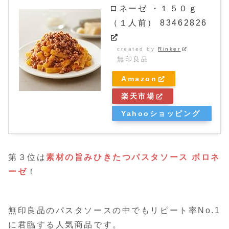
ロネーゼ ・１５０ｇ
（１人前） 83462826
created by
Rinker
無印良品
Amazon
楽天市場
Yahooショッピング
第３位は
素材の旨みひきたつパスタソース ボロネ
ーゼ
！
無印良品のパスタソースの中でもリピート率No.1
に君臨する人気商品です。