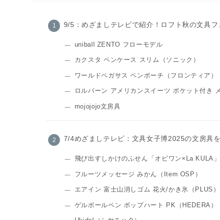
9/5：めざましテレビで紹介！ロフト秋の文具
uniball ZENTO フローモデル
カクスタ ペンケース スリム（ソニック）
ワールドペガサス ペンポーチ（フロンティア）
ロルバーン アメリカンスイーツ ポケット付き メモ
mojojojo文房具
7/4めざましテレビ：文具女子博2025の文房具
飛び出すしかけのふせん「オビワン×La KULA
フルーツメッセージ みかん（Item OSP）
エアイン 富士山消しゴム 花火/かき氷（PLUS）
ゲルボールペン ポップハート PK（HEDERA）