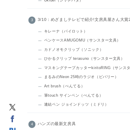
Ukidel（シヤチハタ）
3/10：めざましテレビで紹介!文房具屋さん大賞
キレーナ（パイロット）
ペンケースAMUGOMU（サンスター文具）
カドノオモクリップ（ソニック）
ひかるクリップ terasuno（サンスター文具）
マスキングテープカッターkiritoRING（サンス
まるみのNeon 25時のラジオ（ビバリー）
Art brush（ぺんてる）
筆touch サインペン（ぺんてる）
連結ペン ジョインドッツ（ミドリ）
ハンズの最新文房具