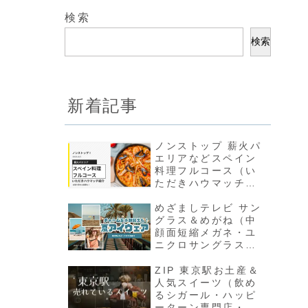
検索
検索
新着記事
ノンストップ 薪火パ
エリアなどスペイン
料理フルコース（い
ただきハウマッチ結
果＆お取り寄せ）
めざましテレビ サン
グラス＆めがね（中
顔面短縮メガネ・ユ
ニクロサングラスな
ど夏アイウェア）
ZIP 東京駅お土産＆
人気スイーツ（飲め
るシガール・ハッピ
ーターン専門店・夏