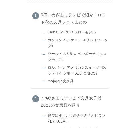
9/5：めざましテレビで紹介！ロフ
ト秋の文具フェスまとめ
uniball ZENTO フローモデル
カクスタ ペンケース スリム（ソニッ
ク）
ワールドペガサス ペンポーチ（フロ
ンティア）
ロルバーン アメリカンスイーツ ポケ
ット付き メモ（DELFONICS）
mojojojo文房具
7/4めざましテレビ：文具女子博
2025の文房具を紹介
飛び出すしかけのふせん「オビワン
×La KULA」