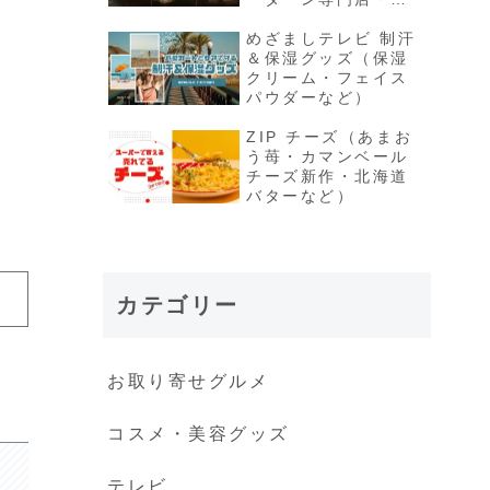
限定シュークリーム
など）
めざましテレビ 制汗
＆保湿グッズ（保湿
クリーム・フェイス
パウダーなど）
ZIP チーズ（あまお
う苺・カマンベール
チーズ新作・北海道
バターなど）
カテゴリー
お取り寄せグルメ
コスメ・美容グッズ
テレビ