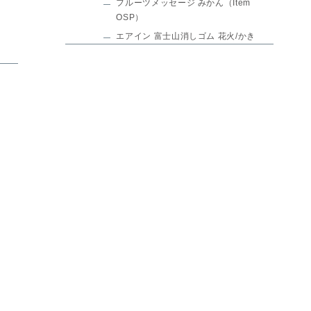
フルーツメッセージ みかん（Item
OSP）
エアイン 富士山消しゴム 花火/かき
氷（PLUS）
ゲルボールペン ポップハート
PK（HEDERA）
Ukidel（シヤチハタ）
3/10：めざましテレビで紹介!文房
具屋さん大賞2025の入選文房具
キレーナ（パイロット）
ペンケースAMUGOMU（サンスター
文具）
カドノオモクリップ（ソニック）
ひかるクリップ terasuno（サンスタ
ー文具）
マスキングテープカッター
kiritoRING（サンスター文具）