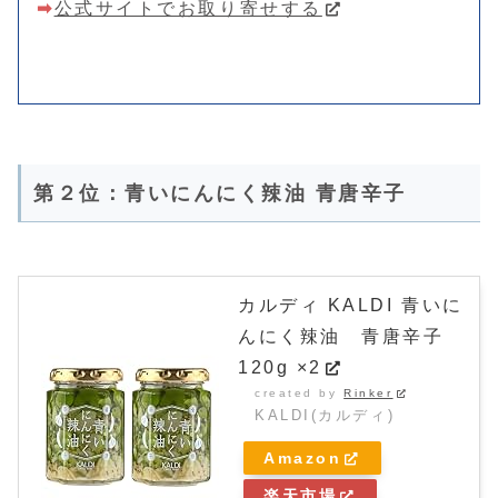
➡
公式サイトでお取り寄せする
第２位：青いにんにく辣油 青唐辛子
カルディ KALDI 青いに
んにく辣油 青唐辛子
120g ×2
created by
Rinker
KALDI(カルディ)
Amazon
楽天市場