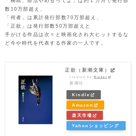
「桐島、部活やめるってよ」は約１カ月で発行部
数10万部超え、
「何者」は累計発行部数70万部超え、
「正欲」は発行部数50万部超えと
手がける作品は次々と映画化され大ヒットするな
ど今や時代を代表する作家の一人です。
正欲（新潮文庫）
created by
Rinker
新潮社
Kindle
Amazon
楽天市場
Yahooショッピング