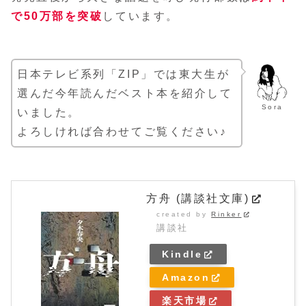
で50万部を突破
しています。
日本テレビ系列「ZIP」では東大生が
選んだ今年読んだベスト本を紹介して
Sora
いました。
よろしければ合わせてご覧ください♪
方舟 (講談社文庫)
created by
Rinker
講談社
Kindle
Amazon
楽天市場