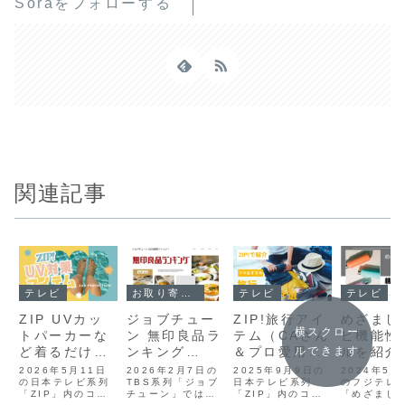
Soraをフォローする
関連記事
テレビ
お取り寄せグルメ
テレビ
テレビ
ZIP UVカッ
ジョブチュー
ZIP!旅行アイ
めざまし
横スクロー
トパーカーな
ン 無印良品ラ
テム（CAさん
ビ機能性
ルできます
ど着るだけUV
ンキング
＆プロ愛用の
ルを紹介
対策グッズ
（2026結果）
旅行グッズ）
筒のお悩
2026年5月11日
2026年2月7日の
2025年9月9日の
2024年5月
の日本テレビ系列
TBS系列「ジョブ
日本テレビ系列
（毎日ラ
のフジテレ
「ZIP」内のコー
チューン」では無
「ZIP」内のコー
「めざまし
ング）