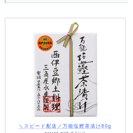
＼スピード配送／万能塩鰹茶漬け80g
posted with
カエレバ