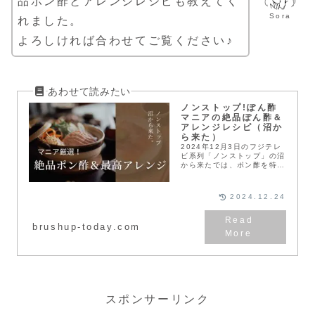
品ポン酢とアレンジレシピも教えてく
Sora
れました。
よろしければ合わせてご覧ください♪
ノンストップ!ぽん酢
マニアの絶品ぽん酢＆
アレンジレシピ（沼か
ら来た）
2024年12月3日のフジテレ
ビ系列「ノンストップ」の沼
から来たでは、ポン酢を特集
していたので ご紹介しま
す。※2024年12月24日に
は特別編として都こんぶぽん
2024.12.24
酢も紹介されています。ノン
ストップ！ぽ...
brushup-today.com
スポンサーリンク