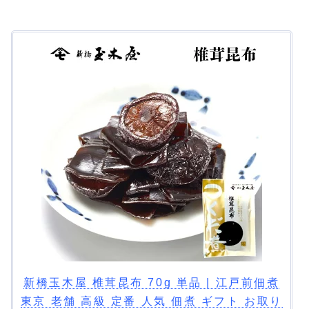
新橋玉木屋 椎茸昆布 70g 単品 | 江戸前佃煮
東京 老舗 高級 定番 人気 佃煮 ギフト お取り