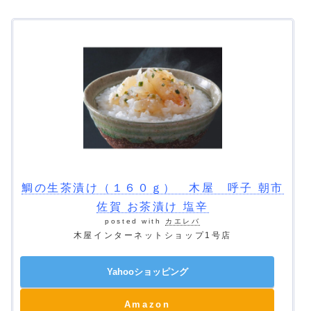
鯛の生茶漬け（１６０ｇ） 木屋 呼子 朝市
佐賀 お茶漬け 塩辛
posted with
カエレバ
木屋インターネットショップ1号店
Yahooショッピング
Amazon