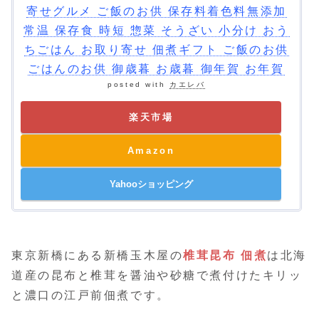
寄せグルメ ご飯のお供 保存料着色料無添加
常温 保存食 時短 惣菜 そうざい 小分け おう
ちごはん お取り寄せ 佃煮ギフト ご飯のお供
ごはんのお供 御歳暮 お歳暮 御年賀 お年賀
posted with
カエレバ
楽天市場
Amazon
Yahooショッピング
東京新橋にある新橋玉木屋の
椎茸昆布 佃煮
は北海
道産の昆布と椎茸を醤油や砂糖で煮付けたキリッ
と濃口の江戸前佃煮です。