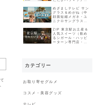
果＆お取り寄せ）
めざましテレビ サン
グラス＆めがね（中
顔面短縮メガネ・ユ
ニクロサングラスな
ど夏アイウェア）
ZIP 東京駅お土産＆
人気スイーツ（飲め
るシガール・ハッピ
ーターン専門店・夏
限定シュークリーム
など）
カテゴリー
にて
お取り寄せグルメ
介
コスメ・美容グッズ
テレビ