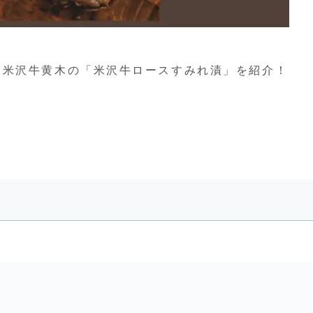
、米沢牛黄木の「米沢牛ロースすみれ漬」を紹介！
。
漬け 3枚切 計480g…