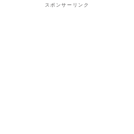
スポンサーリンク