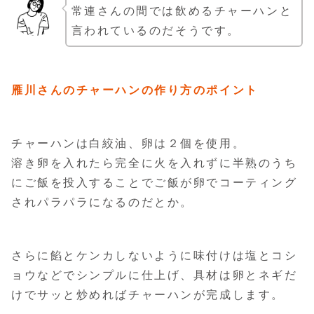
常連さんの間では飲めるチャーハンと
言われているのだそうです。
雁川さんのチャーハンの作り方のポイント
チャーハンは白絞油、卵は２個を使用。
溶き卵を入れたら完全に火を入れずに半熟のうち
にご飯を投入することでご飯が卵でコーティング
されパラパラになるのだとか。
さらに餡とケンカしないように味付けは塩とコシ
ョウなどでシンプルに仕上げ、具材は卵とネギだ
けでサッと炒めればチャーハンが完成します。