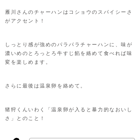
雁川さんのチャーハンはコショウのスパイシーさ
がアクセント！
しっとり感が強めのパラパラチャーハンに、味が
濃いめのとろっとろ牛すじ餡を絡めて食べれば味
変を楽しめます。
さらに最後は温泉卵を絡めて。
猪狩くんいわく「温泉卵が入ると暴力的なおいし
さ」とのこと！