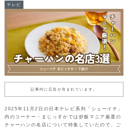
テレビ
記事内に広告が含まれています。
2025年11月2日の日本テレビ系列「シューイチ」
内のコーナー・まじっすかでは炒飯マニア厳選の
チャーハンの名店について特集していたので、ご