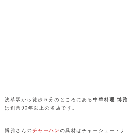
浅草駅から徒歩５分のところにある
中華料理 博雅
は創業90年以上の名店です。
博雅さんの
チャーハン
の具材はチャーシュー・ナ