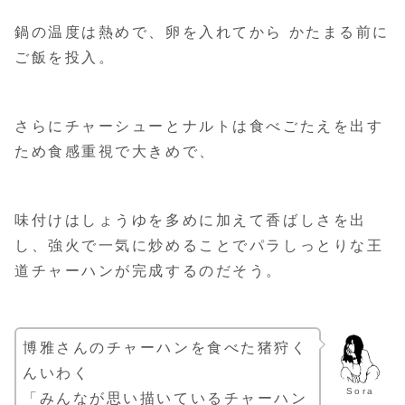
鍋の温度は熱めで、卵を入れてから かたまる前に
ご飯を投入。
さらにチャーシューとナルトは食べごたえを出す
ため食感重視で大きめで、
味付けはしょうゆを多めに加えて香ばしさを出
し、強火で一気に炒めることでパラしっとりな王
道チャーハンが完成するのだそう。
博雅さんのチャーハンを食べた猪狩く
んいわく
Sora
「みんなが思い描いているチャーハン