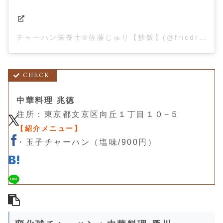
チャーハン栄養士®︎佐藤じゅり【炒飯】(@friedrice_juri)がシェアした投稿
中華料理 兆徳
住所：東京都文京区向丘１丁目１０−５
【紹介メニュー】
・玉子チャーハン（塩味/900円）