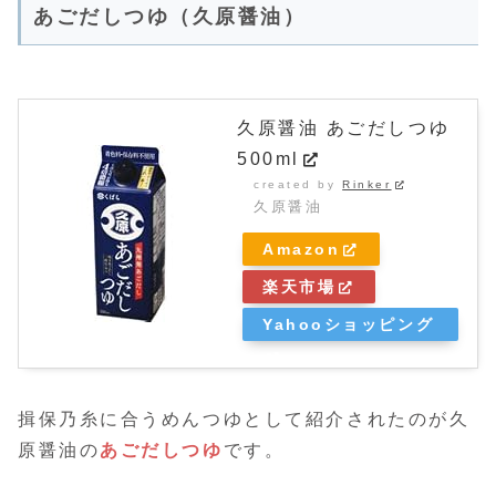
あごだしつゆ（久原醤油）
久原醤油 あごだしつゆ
500ml
created by
Rinker
久原醤油
Amazon
楽天市場
Yahooショッピング
揖保乃糸に合うめんつゆとして紹介されたのが久
原醤油の
あごだしつゆ
です。