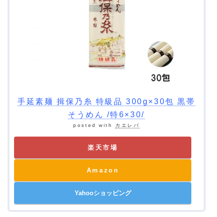
手延素麺 揖保乃糸 特級品 300g×30包 黒帯
そうめん /特6×30/
posted with
カエレバ
楽天市場
Amazon
Yahooショッピング