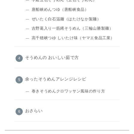
唐船峡めんつゆ（唐船峡食品）
ぜいたく白石温麺（はたけなか製麺）
吉野葛入り一筋縄そうめん（三輪山勝製麺）
高千穂峡つゆ しいたけ味（ヤマエ食品工業）
そうめんの おいしい茹で方
余ったそうめんアレンジレシピ
巻きそうめんクロワッサン風味の作り方
おさらい