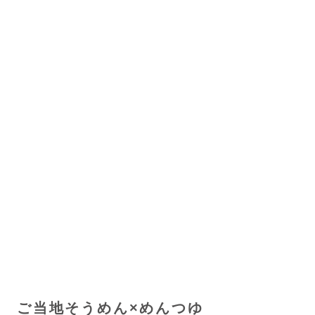
ご当地そうめん×めんつゆ