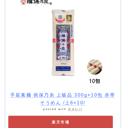
手延素麺 揖保乃糸 上級品 300g×10包 赤帯
そうめん /上6×10/
posted with
カエレバ
楽天市場