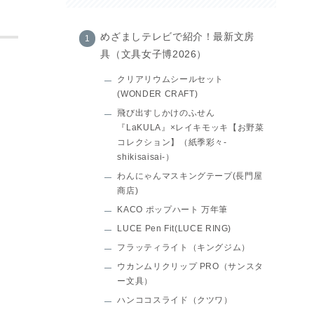
めざましテレビで紹介！最新文房
具（文具女子博2026）
クリアリウムシールセット
(WONDER CRAFT)
飛び出すしかけのふせん
『LaKULA』×レイキモッキ【お野菜
コレクション】（紙季彩々-
shikisaisai-）
わんにゃんマスキングテープ(長門屋
商店)
KACO ポップハート 万年筆
LUCE Pen Fit(LUCE RING)
フラッティライト（キングジム）
ウカンムリクリップ PRO（サンスタ
ー文具）
ハンココスライド（クツワ）