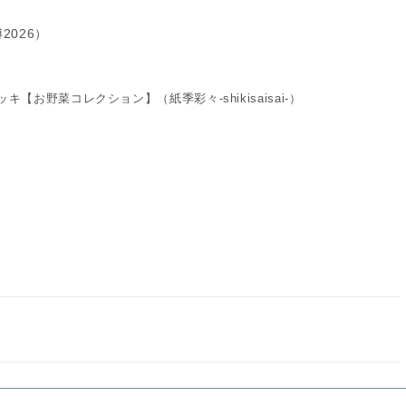
026）
【お野菜コレクション】（紙季彩々-shikisaisai-）