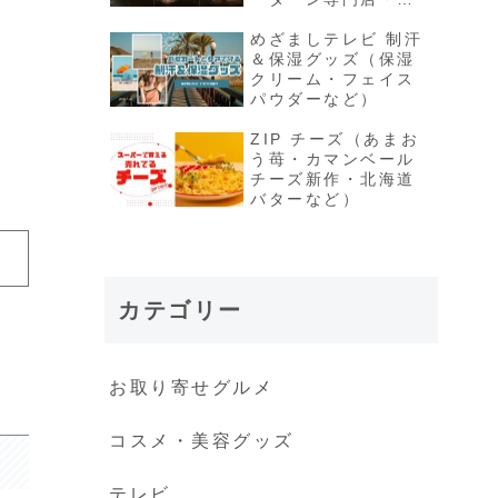
限定シュークリーム
など）
めざましテレビ 制汗
＆保湿グッズ（保湿
クリーム・フェイス
パウダーなど）
ZIP チーズ（あまお
う苺・カマンベール
チーズ新作・北海道
バターなど）
カテゴリー
お取り寄せグルメ
コスメ・美容グッズ
テレビ