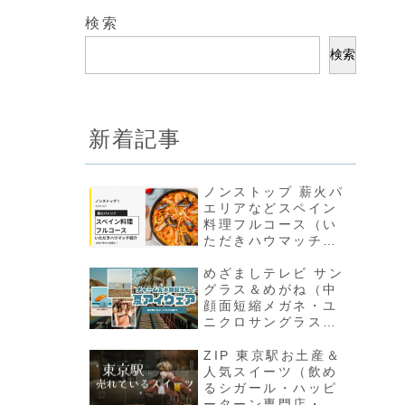
検索
検索
新着記事
ノンストップ 薪火パ
エリアなどスペイン
料理フルコース（い
ただきハウマッチ結
果＆お取り寄せ）
めざましテレビ サン
グラス＆めがね（中
顔面短縮メガネ・ユ
ニクロサングラスな
ど夏アイウェア）
ZIP 東京駅お土産＆
人気スイーツ（飲め
るシガール・ハッピ
ーターン専門店・夏