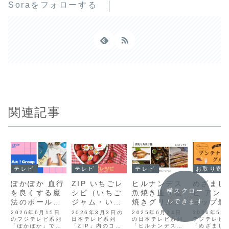
Soraをフォローする
関連記事
テレビ
テレビ
テレビ
お取り寄せグルメ
ぽかぽか 血行
ZIP いちごレ
ヒルナンデス
めざまし
横スクロー
を良くする魔
シピ（いちご
魚焼き皿（魚
ビ アン
ルできます
法のボール。
ジャム・いち
焼きグリルで
ョップ最
佐野晶哉さん
ごチョコ大
使う）樋口直
ルメ(コ
2026年6月15日
2026年3月3日の
2025年6月24日
2026年5月
おすすめベス
のフジテレビ系列
福・カレーな
日本テレビ系列
哉さん愛用キ
の日本テレビ系列
5/6)
フジテレビ
「ぽかぽか」では
「ZIP」内のコー
「ヒルナンデス」
「めざまし