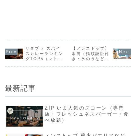
サタプラ スパイ
【ノンストップ】
スカレーランキン
水筒（指紋認証付
グTOP5（レトル
き・氷のうなど最
トカレーひたすら
新マイボトル）
試してランキン
グ）
最新記事
ZIP いま人気のスコーン（専門
店・フレッシュネスバーガー・食
べ放題）
ノンストップ 薪火パエリアなど