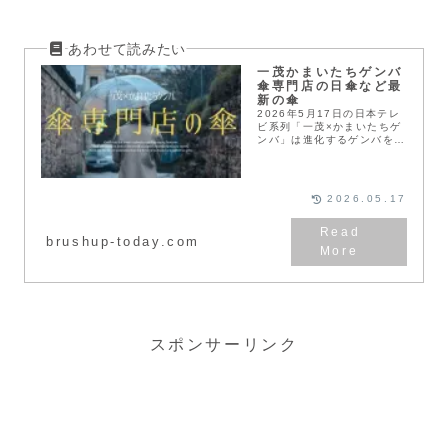
一茂かまいたちゲンバ
傘専門店の日傘など最
新の傘
2026年5月17日の日本テレ
ビ系列「一茂×かまいたちゲ
ンバ」は進化するゲンバを特
集！訪れた世界最大級の傘専
門店の最新傘について、ご紹
介します。一茂かまいたちゲ
ンバで紹介！傘の専門店の日
2026.05.17
傘など高機能傘...
brushup-today.com
スポンサーリンク