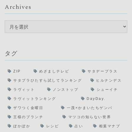
Archives
タグ
ZIP
めざましテレビ
サタデープラス
サタプラひたすら試してランキング
ヒルナンデス
ラヴィット
ノンストップ
シューイチ
ラヴィットランキング
DayDay.
ザワつく金曜日
一茂×かまいたちゲンバ
王様のブランチ
マツコの知らない世界
ぽかぽか
レシピ
占い
相葉マナブ