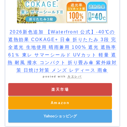
2026新色追加 【Waterfront 公式】-40℃の
遮熱効果 COKAGE+ 日傘 折りたたみ 3段 完
全遮光 生地使用 晴雨兼用 100% 遮光 遮熱率
61％ 東レ サマーシールド UVカット 軽量 遮
熱 耐風 撥水 コンパクト 折り畳み傘 紫外線対
策 日焼け対策 メンズ レディース 雨傘
posted with
カエレバ
楽天市場
Amazon
Yahooショッピング