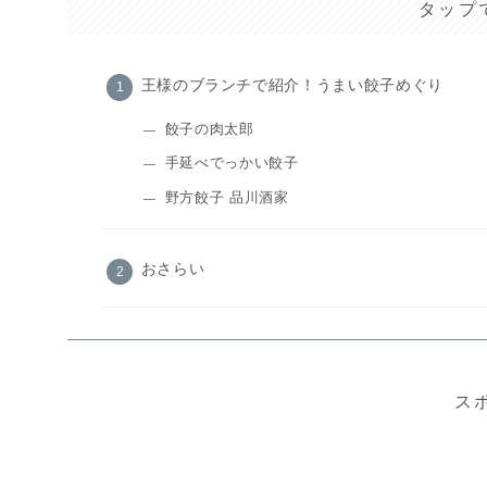
タップ
王様のブランチで紹介！うまい餃子めぐり
餃子の肉太郎
手延べでっかい餃子
野方餃子 品川酒家
おさらい
ス