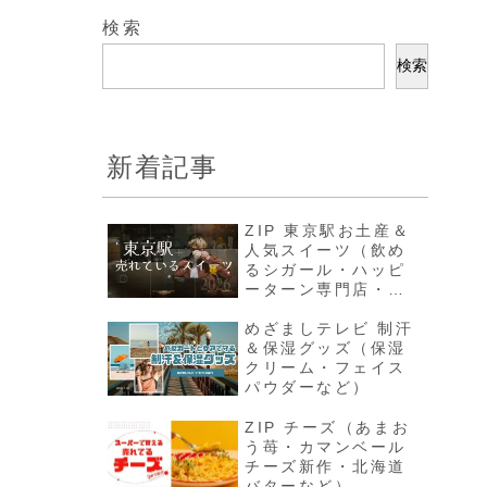
検索
検索
新着記事
ZIP 東京駅お土産＆
人気スイーツ（飲め
るシガール・ハッピ
ーターン専門店・夏
限定シュークリーム
など）
めざましテレビ 制汗
＆保湿グッズ（保湿
クリーム・フェイス
パウダーなど）
ZIP チーズ（あまお
う苺・カマンベール
チーズ新作・北海道
バターなど）