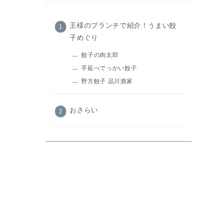
王様のブランチで紹介！うまい餃
子めぐり
餃子の肉太郎
手延べでっかい餃子
野方餃子 品川酒家
おさらい