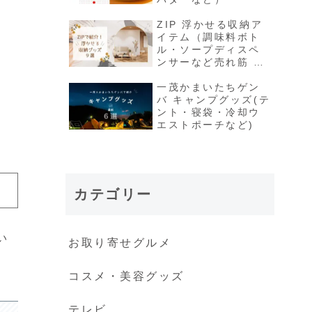
ZIP 浮かせる収納ア
イテム（調味料ボト
ル・ソープディスペ
ンサーなど売れ筋 収
納グッズ）
一茂かまいたちゲン
バ キャンプグッズ(テ
ント・寝袋・冷却ウ
エストポーチなど)
カテゴリー
い
お取り寄せグルメ
コスメ・美容グッズ
テレビ