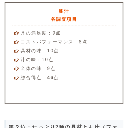
豚汁
各調査項目
具の満足度：9点
コストパフォーマンス：8点
具材の味：10点
汁の味：10点
全体の味：9点
総合得点：
46
点
第２位：たっぷり7種の具材とん汁（ファ