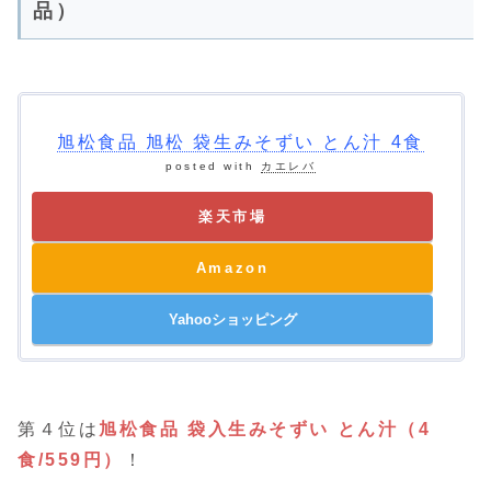
品）
旭松食品 旭松 袋生みそずい とん汁 4食
posted with
カエレバ
楽天市場
Amazon
Yahooショッピング
第４位は
旭松食品 袋入生みそずい とん汁（4
食/559円）
！