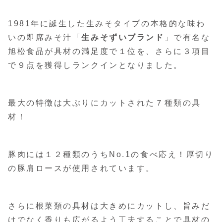
1981年に誕生した生みそタイプの本格的な味わ
いの即席みそ汁「
生みそずいブランド
」で有名な
旭松食品が具材の満足度で１位を、さらに３項目
で９点を獲得しランクインとなりました。
最大の特徴は大ぶりにカットされた７種類の具
材！
豚肉には１２種類のうちNo.1の食べ応え！厚切り
の豚肩ロースが使用されています。
さらに根菜類の具材は大きめにカットし、旨みだ
けでなく香りも広がるよう工夫することで具材の