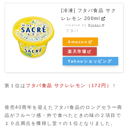
[冷凍] フタバ食品 サク
レレモン 200ml
created by
Rinker
フタバ
Amazon
楽天市場
Yahooショッピング
第１位は
フタバ食品 サクレレモン（172円）
！
発売40周年を迎えたフタバ食品のロングセラー商
品がフルーツ感・外で食べたときの味の２項目で
１０点満点を獲得し堂々の１位となりました。