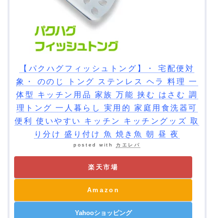
【パクハグフィッシュトング】・ 宅配便対
象・ ののじ トング ステンレス ヘラ 料理 一
体型 キッチン用品 家族 万能 挟む はさむ 調
理トング 一人暮らし 実用的 家庭用食洗器可
便利 使いやすい キッチン キッチングッズ 取
り分け 盛り付け 魚 焼き魚 朝 昼 夜
posted with
カエレバ
楽天市場
Amazon
Yahooショッピング