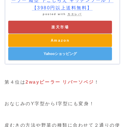
ーラー 縦型 下ごしらえ キッチンツール ）
【3980円以上送料無料】
posted with
カエレバ
楽天市場
Amazon
Yahooショッピング
第４位は
2wayピーラー リバーソベジ
！
おなじみのY字型からI字型にも変身！
皮むきの方法や野菜の種類に合わせて２通りの使