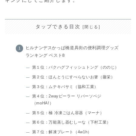
キングにしてご紹介します。
タップできる目次
ヒルナンデスかっぱ橋道具街の便利調理グッズ
ランキング ベスト8
第１位：パクハグフィッシュトング（ののじ）
第２位：ほんとうにすべらないお箸（藤栄）
第３位：ムテキバサミ（協和工業）
第４位：2wayピーラー リバーソベジ
（moHA!）
第５位：極 冷凍ごはん容器（マーナ）
第６位：万能蒸し器むしーな（下村工業）
第７位：解凍プレート（4w1h）